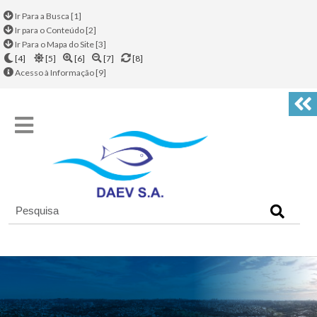
Ir Para a Busca [1]
Ir para o Conteúdo [2]
Ir Para o Mapa do Site [3]
[4]
[5]
[6]
[7]
[8]
Acesso à Informação [9]