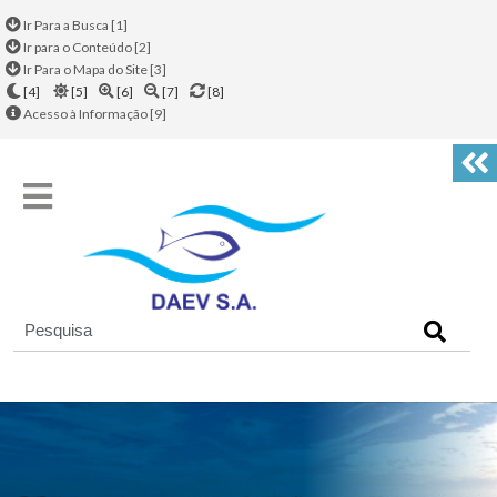
Ir Para a Busca [1]
Ir para o Conteúdo [2]
Ir Para o Mapa do Site [3]
[4]
[5]
[6]
[7]
[8]
Acesso à Informação [9]