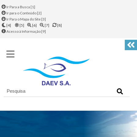
Ir Para a Busca [1]
Ir para o Conteúdo [2]
Ir Para o Mapa do Site [3]
[4]
[5]
[6]
[7]
[8]
Acesso à Informação [9]