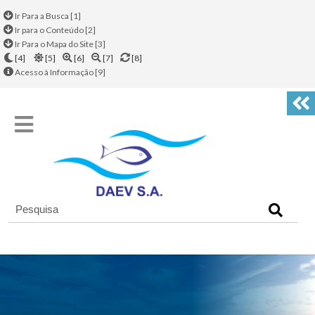
Ir Para a Busca [1]
Ir para o Conteúdo [2]
Ir Para o Mapa do Site [3]
[4]
[5]
[6]
[7]
[8]
Acesso à Informação [9]