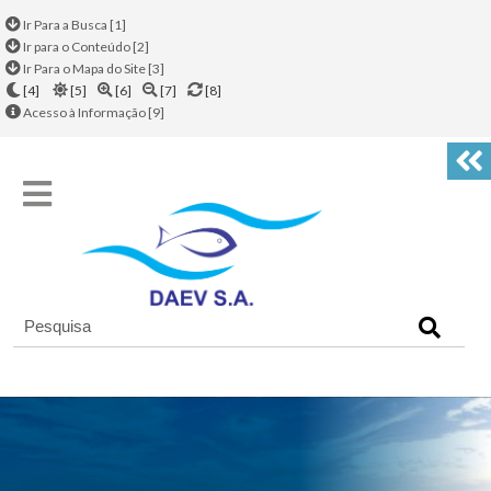
Ir Para a Busca [1]
Ir para o Conteúdo [2]
Ir Para o Mapa do Site [3]
[4]
[5]
[6]
[7]
[8]
Acesso à Informação [9]