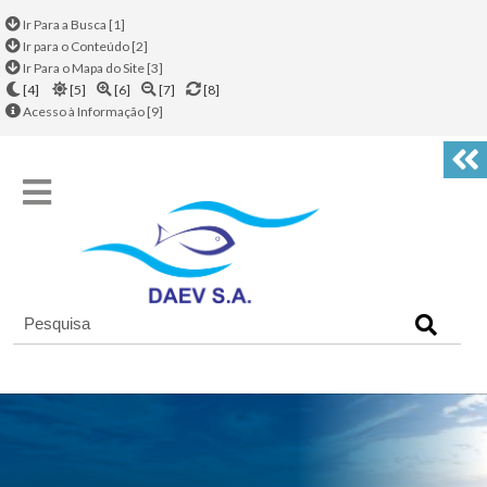
Ir Para a Busca [1]
Ir para o Conteúdo [2]
Ir Para o Mapa do Site [3]
[4]
[5]
[6]
[7]
[8]
Acesso à Informação [9]