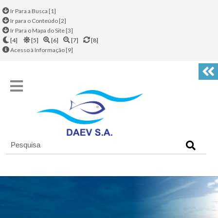
Ir Para a Busca [1]
Ir para o Conteúdo [2]
Ir Para o Mapa do Site [3]
[4]
[5]
[6]
[7]
[8]
Acesso à Informação [9]