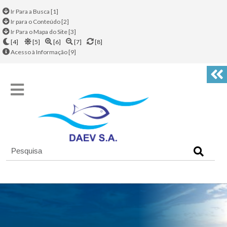
Ir Para a Busca [1]
Ir para o Conteúdo [2]
Ir Para o Mapa do Site [3]
[4]
[5]
[6]
[7]
[8]
Acesso à Informação [9]