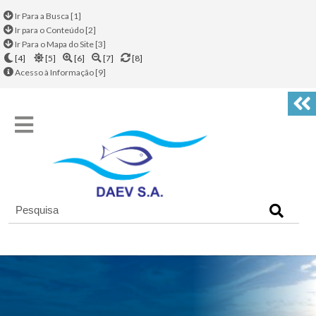
Ir Para a Busca [1]
Ir para o Conteúdo [2]
Ir Para o Mapa do Site [3]
[4]
[5]
[6]
[7]
[8]
Acesso à Informação [9]