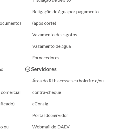
Religação de água por pagamento
documentos
(após corte)
Vazamento de esgotos
Vazamento de água
Fornecedores
Servidores
ão
Área do RH: acesse seu holerite e/ou
 comercial
contra-cheque
ificado)
eConsig
Portal do Servidor
to ou
Webmail do DAEV