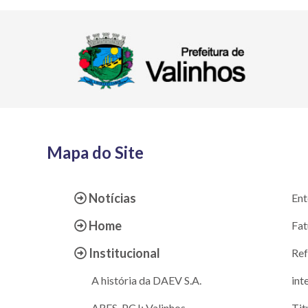
Mapa do Site
Notícias
Ent
Home
Fat
Institucional
Ref
A história da DAEV S.A.
int
ARES-PCJ: Valinhos
Tit