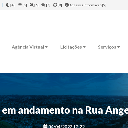
[4]
[5]
[6]
[7]
[8]
Acesso à Informação [9]
Agência Virtual
Licitações
Serviços
 em andamento na Rua Ange
04/04/2023 12:22