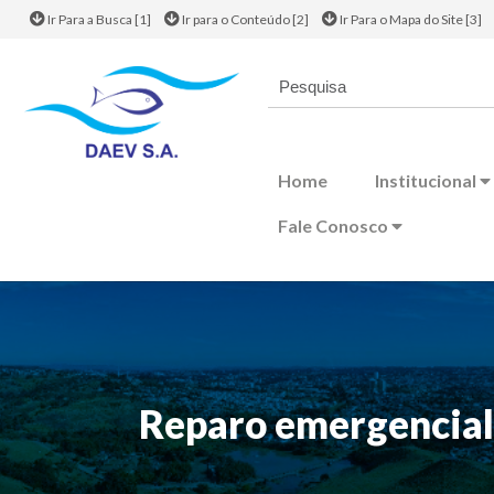
Ir Para a Busca [1]
Ir para o Conteúdo [2]
Ir Para o Mapa do Site [3]
Home
Institucional
Fale Conosco
Reparo emergencial