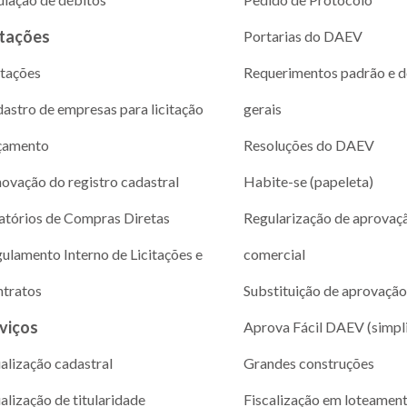
itações
Portarias do DAEV
itações
Requerimentos padrão e 
astro de empresas para licitação
gerais
çamento
Resoluções do DAEV
ovação do registro cadastral
Habite-se (papeleta)
atórios de Compras Diretas
Regularização de aprovaç
ulamento Interno de Licitações e
comercial
tratos
Substituição de aprovação
viços
Aprova Fácil DAEV (simpl
alização cadastral
Grandes construções
alização de titularidade
Fiscalização em loteamen