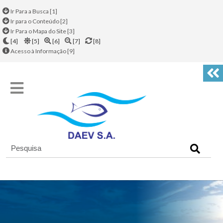
Ir Para a Busca [1]
Ir para o Conteúdo [2]
Ir Para o Mapa do Site [3]
[4]
[5]
[6]
[7]
[8]
Acesso à Informação [9]