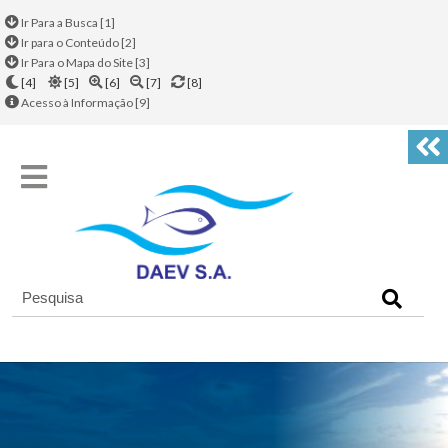
Ir Para a Busca [1]
Ir para o Conteúdo [2]
Ir Para o Mapa do Site [3]
[4]
[5]
[6]
[7]
[8]
Acesso à Informação [9]