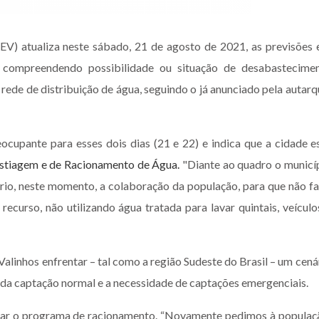
) atualiza neste sábado, 21 de agosto de 2021, as previsões 
compreendendo possibilidade ou situação de desabastecime
 rede de distribuição de água, seguindo o já anunciado pela autarq
eocupante para esses dois dias (21 e 22) e indica que a cidade e
Estiagem e de Racionamento de Água.
"Diante ao quadro o municí
rio, neste momento, a colaboração da população, para que não fa
ecurso, não utilizando água tratada para lavar quintais, veículo
Valinhos enfrentar – tal como a região Sudeste do Brasil – um cená
 da captação normal e a necessidade de captações emergenciais.
otar o programa de racionamento. “Novamente pedimos à populaç