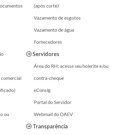
documentos
(após corte)
Vazamento de esgotos
Vazamento de água
Fornecedores
Servidores
ão
Área do RH: acesse seu holerite e/ou
 comercial
contra-cheque
ificado)
eConsig
Portal do Servidor
to ou
Webmail do DAEV
Transparência