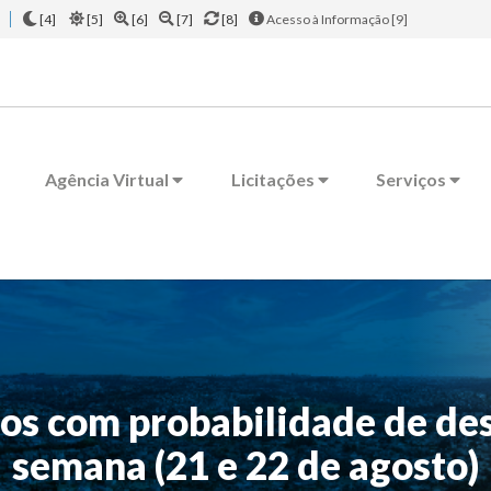
[4]
[5]
[6]
[7]
[8]
Acesso à Informação [9]
Agência Virtual
Licitações
Serviços
rros com probabilidade de de
semana (21 e 22 de agosto)