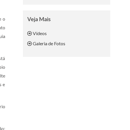
e o
Veja Mais
nto
Vídeos
uia
Galeria de Fotos
stá
pio
lte
s e
rio
ão: