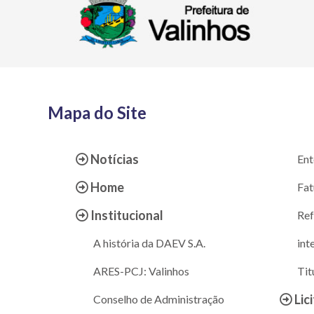
Mapa do Site
Notícias
Ent
Home
Fat
Institucional
Ref
A história da DAEV S.A.
int
ARES-PCJ: Valinhos
Tit
Lic
Conselho de Administração