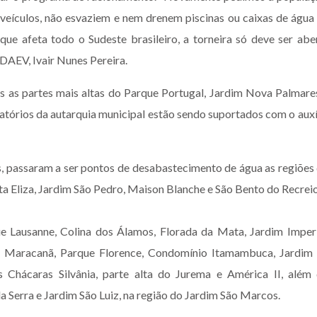
 veículos, não esvaziem e nem drenem piscinas ou caixas de água
que afeta todo o Sudeste brasileiro, a torneira só deve ser abe
 DAEV, Ivair Nunes Pereira.
s as partes mais altas do Parque Portugal, Jardim Nova Palmare
vatórios da autarquia municipal estão sendo suportados com o auxí
s, passaram a ser pontos de desabastecimento de água as regiões
ta Eliza, Jardim São Pedro, Maison Blanche e São Bento do Recreio
e Lausanne, Colina dos Álamos, Florada da Mata, Jardim Imperi
im Maracanã, Parque Florence, Condomínio Itamambuca, Jardim
 Chácaras Silvânia, parte alta do Jurema e América II, além
a Serra e Jardim São Luiz, na região do Jardim São Marcos.