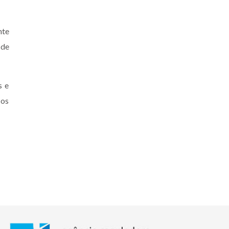
nte
 de
s e
 os