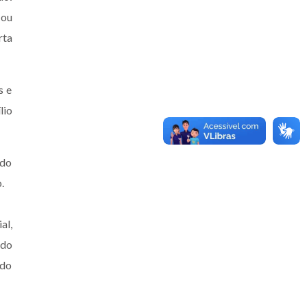
 ou
rta
s e
lio
 do
.
al,
 do
 do