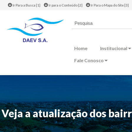
Ir Para a Busca [1]
Ir para o Conteúdo [2]
Ir Para o Mapa do Site [3]
Home
Institucional
Fale Conosco
Veja a atualização dos bai