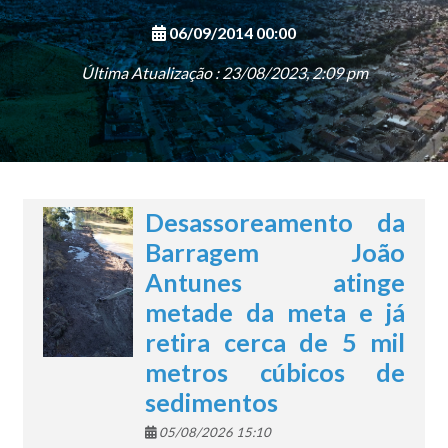
06/09/2014 00:00
Última Atualização : 23/08/2023, 2:09 pm
Desassoreamento da
Barragem João
Antunes atinge
metade da meta e já
retira cerca de 5 mil
metros cúbicos de
sedimentos
05/08/2026 15:10