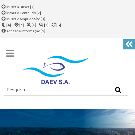
Ir Para a Busca [1]
Ir para o Conteúdo [2]
Ir Para o Mapa do Site [3]
[4]
[5]
[6]
[7]
[8]
Acesso à Informação [9]